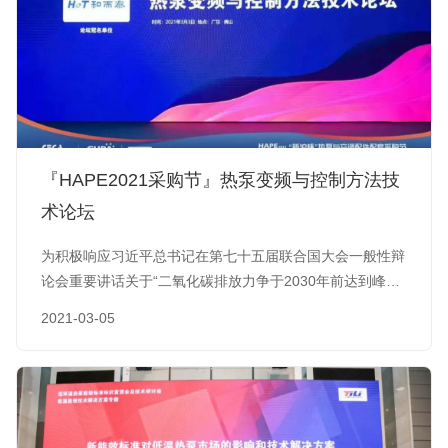
『HAPE2021采购节』热泵变频与控制方法技
术论坛
为积极响应习近平总书记在第七十五届联合国大会一般性辩
论会重要讲话关于“二氧化碳排放力争于2030年前达到峰
值，努力争取2060年前实现碳中和”的号召，积极推动热泵
2021-03-05
与空调行业能效水平升级，2021年3月1日-3日，热泵与空
调行业同仁再度相聚广东顺德，共同迎来HAPE2021“新沪
杯”热泵与空调配件配套采购节暨“国际热泵与空调零部件节
能技术研讨和展示会”的盛大召开。3月3日上午，“热泵变频
与控制方法技…